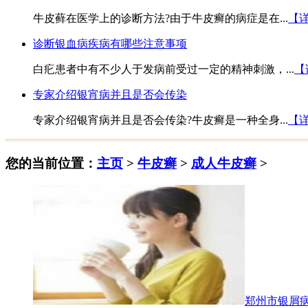
牛皮藓在医学上的诊断方法?由于牛皮癣的病症是在...
【
诊断银血病疾病有哪些注意事项
白疕患者中有不少人于发病前受过一定的精神刺激，...
【
专家介绍银宵病并且是否会传染
专家介绍银宵病并且是否会传染?牛皮癣是一种全身...
【
您的当前位置：
主页
>
牛皮癣
>
成人牛皮癣
>
郑州市银屑