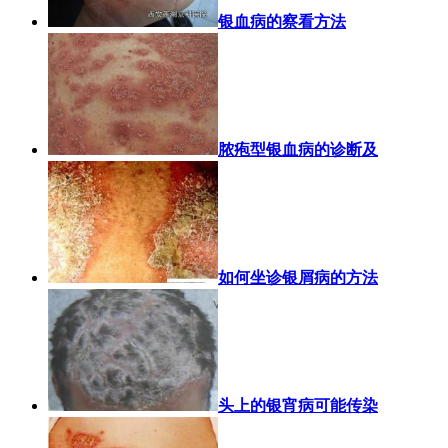
银血病的察看方法
脓疱型银血病的诊断及
如何坐诊银屑病的方法
头上的银宵病可能传染