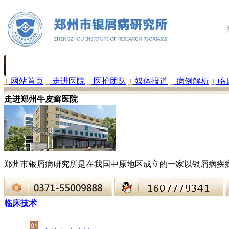
+
网站首页
+
走进医院
+
医护团队
+
媒体报道
+
病例解析
+
临
走进郑州牛皮癣医院
郑州市银屑病研究所是在我国中原地区成立的一家以银屑病疾
临床技术