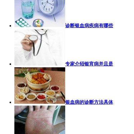
诊断银血病疾病有哪些
专家介绍银宵病并且是
银血病的诊断方法具体