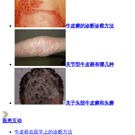
牛皮癣的诊断诊察方法
关节型牛皮藓有哪几种
关于头部牛皮癣和头癣
医患互动
牛皮藓在医学上的诊断方法