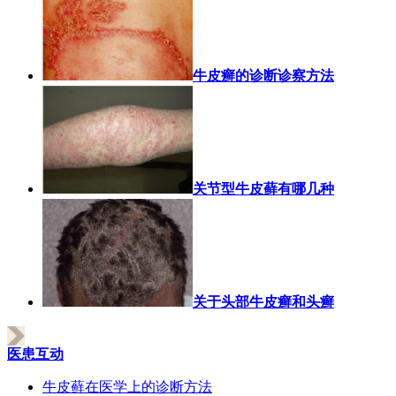
牛皮癣的诊断诊察方法
关节型牛皮藓有哪几种
关于头部牛皮癣和头癣
医患互动
牛皮藓在医学上的诊断方法