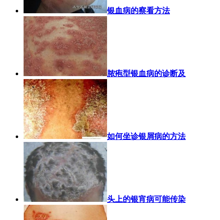
银血病的察看方法
脓疱型银血病的诊断及
如何坐诊银屑病的方法
头上的银宵病可能传染