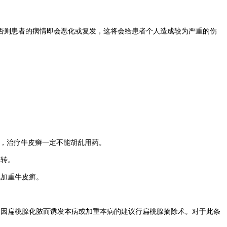
否则患者的病情即会恶化或复发，这将会给患者个人造成较为严重的伤
，治疗牛皮癣一定不能胡乱用药。
好转。
免加重牛皮癣。
因扁桃腺化脓而诱发本病或加重本病的建议行扁桃腺摘除术。对于此条