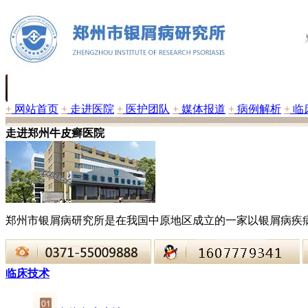
+
网站首页
+
走进医院
+
医护团队
+
媒体报道
+
病例解析
+
临
走进郑州牛皮癣医院
郑州市银屑病研究所是在我国中原地区成立的一家以银屑病疾
临床技术