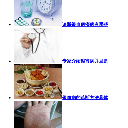
诊断银血病疾病有哪些
专家介绍银宵病并且是
银血病的诊断方法具体