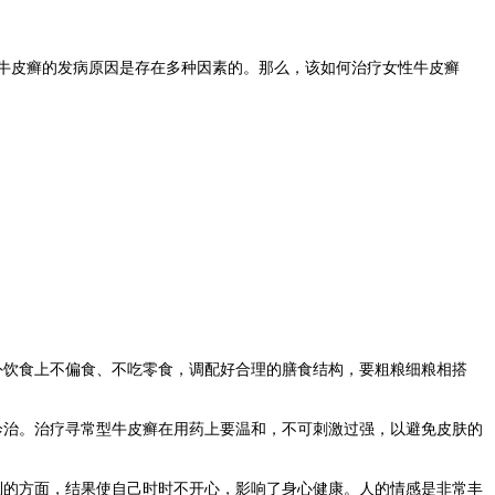
牛皮癣的发病原因是存在多种因素的。那么，该如何治疗女性牛皮癣
外饮食上不偏食、不吃零食，调配好合理的膳食结构，要粗粮细粮相搭
诊治。治疗寻常型牛皮癣在用药上要温和，不可刺激过强，以避免皮肤的
利的方面，结果使自己时时不开心，影响了身心健康。人的情感是非常丰