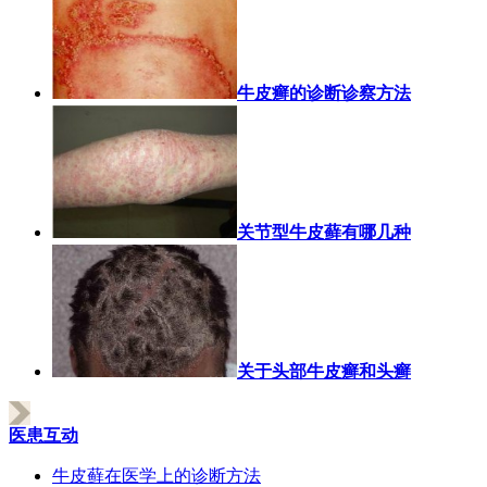
牛皮癣的诊断诊察方法
关节型牛皮藓有哪几种
关于头部牛皮癣和头癣
医患互动
牛皮藓在医学上的诊断方法