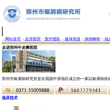
+
网站首页
+
走进医院
+
医护团队
+
媒体报道
+
病例解析
+
临
走进郑州牛皮癣医院
郑州市银屑病研究所是在我国中原地区成立的一家以银屑病疾
临床技术