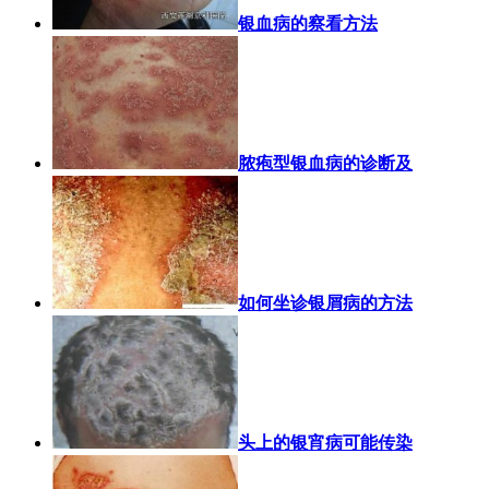
银血病的察看方法
脓疱型银血病的诊断及
如何坐诊银屑病的方法
头上的银宵病可能传染