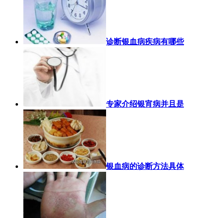
诊断银血病疾病有哪些
专家介绍银宵病并且是
银血病的诊断方法具体