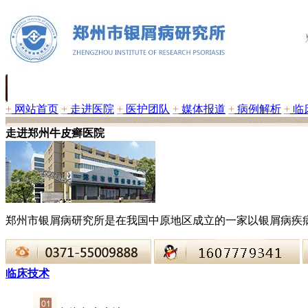
+
网站首页
+
走进医院
+
医护团队
+
媒体报道
+
病例解析
+
临
走进郑州牛皮癣医院
郑州市银屑病研究所是在我国中原地区成立的一家以银屑病疾
临床技术