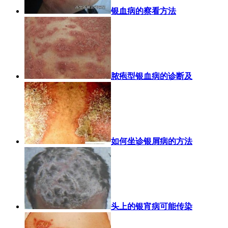
银血病的察看方法
脓疱型银血病的诊断及
如何坐诊银屑病的方法
头上的银宵病可能传染