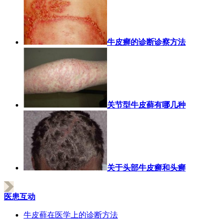
牛皮癣的诊断诊察方法
关节型牛皮藓有哪几种
关于头部牛皮癣和头癣
医患互动
牛皮藓在医学上的诊断方法