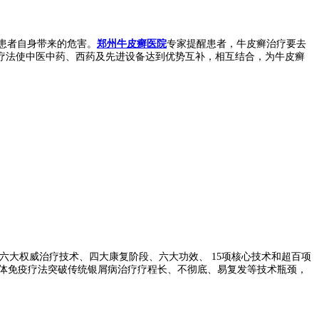
患者自身带来的危害。
郑州牛皮癣医院
专家提醒患者，牛皮癣治疗要去
疗法使中医中药、西药及先进设备达到优势互补，相互结合，为牛皮癣
六大权威治疗技术、四大康复阶段、六大功效、 15项核心技术和超百项
自体免疫疗法突破传统银屑病治疗疗程长、不彻底、易复发等技术瓶颈，