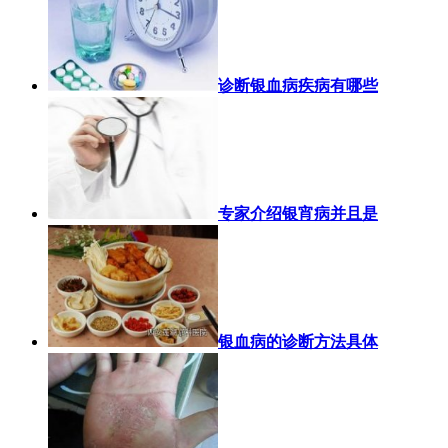
诊断银血病疾病有哪些
专家介绍银宵病并且是
银血病的诊断方法具体