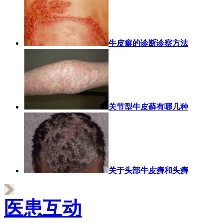
牛皮癣的诊断诊察方法
关节型牛皮藓有哪几种
关于头部牛皮癣和头癣
医患互动