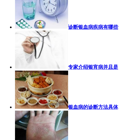
诊断银血病疾病有哪些
专家介绍银宵病并且是
银血病的诊断方法具体