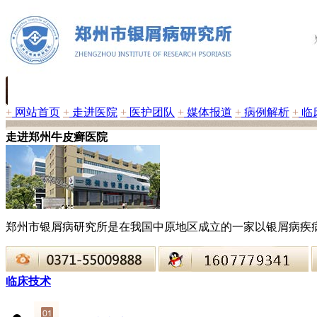
+
网站首页
+
走进医院
+
医护团队
+
媒体报道
+
病例解析
+
临
走进郑州牛皮癣医院
郑州市银屑病研究所是在我国中原地区成立的一家以银屑病疾
临床技术