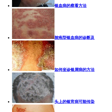
银血病的察看方法
脓疱型银血病的诊断及
如何坐诊银屑病的方法
头上的银宵病可能传染