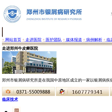
+
网站首页
+
走进医院
+
医护团队
+
媒体报道
+
病例解析
+
临
走进郑州牛皮癣医院
郑州市银屑病研究所是在我国中原地区成立的一家以银屑病疾
临床技术