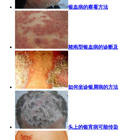
银血病的察看方法
脓疱型银血病的诊断及
如何坐诊银屑病的方法
头上的银宵病可能传染