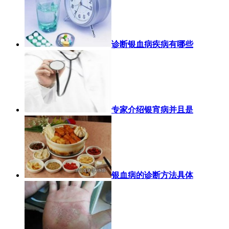
诊断银血病疾病有哪些
专家介绍银宵病并且是
银血病的诊断方法具体