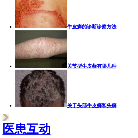
牛皮癣的诊断诊察方法
关节型牛皮藓有哪几种
关于头部牛皮癣和头癣
医患互动