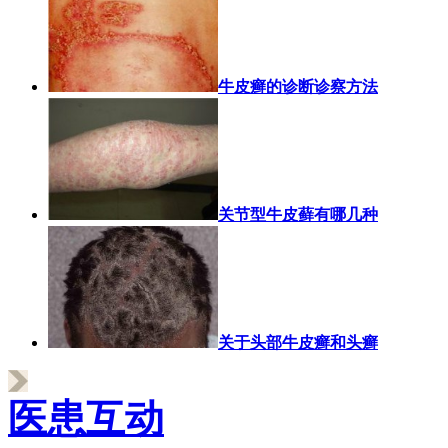
牛皮癣的诊断诊察方法
关节型牛皮藓有哪几种
关于头部牛皮癣和头癣
医患互动