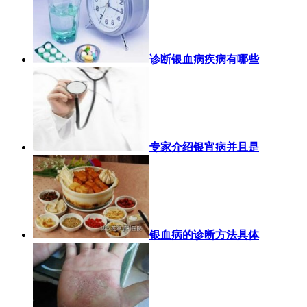
诊断银血病疾病有哪些
专家介绍银宵病并且是
银血病的诊断方法具体