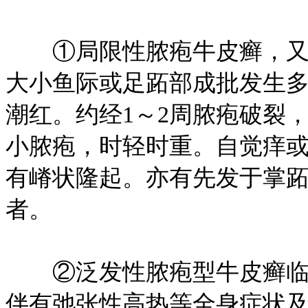
①局限性脓疱牛皮癣，又称
大小鱼际或足跖部成批发生
潮红。约经1～2周脓疱破裂
小脓疱，时轻时重。自觉痒
有嵴状隆起。亦有先发于掌
者。
②泛发性脓疱型牛皮癣临床
伴有弛张性高热等全身症状