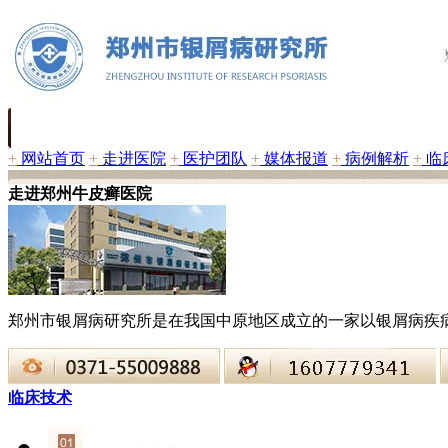
+
网站首页
+
走进医院
+
医护团队
+
媒体报道
+
病例解析
+
临
走进郑州牛皮癣医院
郑州市银屑病研究所是在我国中原地区成立的一家以银屑病疾
临床技术