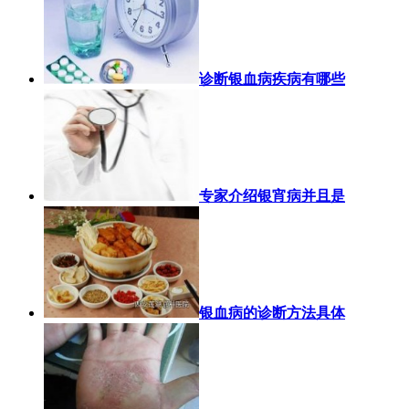
诊断银血病疾病有哪些
专家介绍银宵病并且是
银血病的诊断方法具体