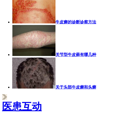
牛皮癣的诊断诊察方法
关节型牛皮藓有哪几种
关于头部牛皮癣和头癣
医患互动