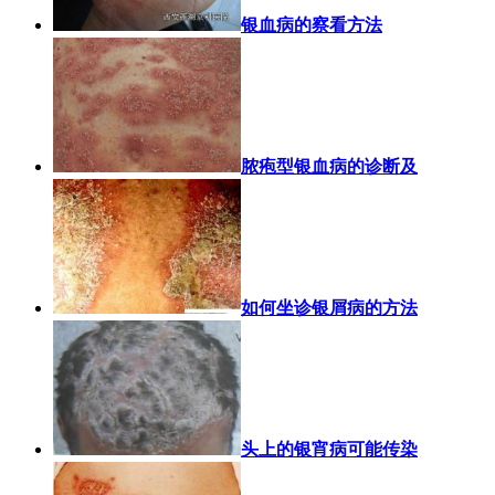
银血病的察看方法
脓疱型银血病的诊断及
如何坐诊银屑病的方法
头上的银宵病可能传染