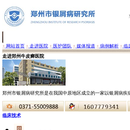
+
网站首页
+
走进医院
+
医护团队
+
媒体报道
+
病例解析
+
临
走进郑州牛皮癣医院
郑州市银屑病研究所是在我国中原地区成立的一家以银屑病疾
临床技术