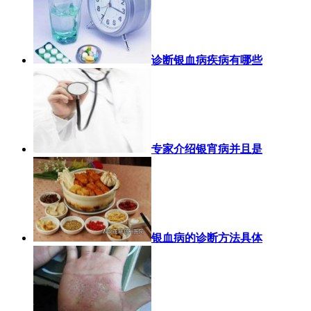
诊断银血病疾病有哪些
专家介绍银宵病并且是
银血病的诊断方法具体