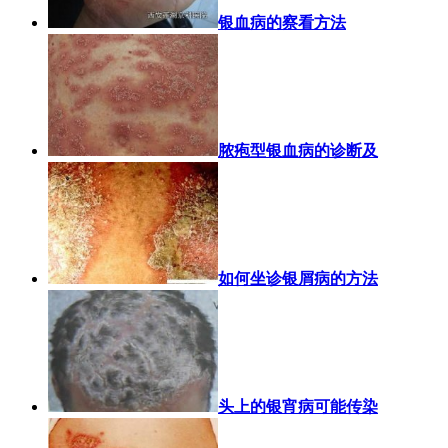
银血病的察看方法
脓疱型银血病的诊断及
如何坐诊银屑病的方法
头上的银宵病可能传染