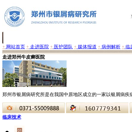
+
网站首页
+
走进医院
+
医护团队
+
媒体报道
+
病例解析
+
临
走进郑州牛皮癣医院
郑州市银屑病研究所是在我国中原地区成立的一家以银屑病疾
临床技术