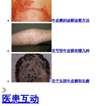
牛皮癣的诊断诊察方法
关节型牛皮藓有哪几种
关于头部牛皮癣和头癣
医患互动