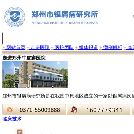
+
网站首页
+
走进医院
+
医护团队
+
媒体报道
+
病例解析
+
临
走进郑州牛皮癣医院
郑州市银屑病研究所是在我国中原地区成立的一家以银屑病疾
临床技术