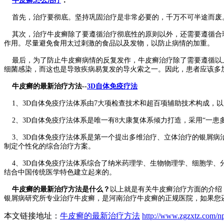
牛皮癣怎么治疗
：
首先，治疗要彻底。坚持巩固治疗是非常必要的，千万不可半途而废。
其次，治疗牛皮癣除了要遵循治疗彻底性的原则以外，还需要遵循合
作用。尽量避免食用太过刺激的食品以及发物，以防止病情的加重。
最后，为了防止牛皮癣病情的反复发作，牛皮癣治疗除了需要遵循以上
细菌感染，而这也是导致疾病易复发的导火索之一。因此，患者应该多
牛皮癣的最新治疗方法--
3D自体免疫疗法
1、3D自体免疫疗法体系由7大项检查技术和超百项辅助技术构成，
2、3D自体免疫疗法体系是唯一有8大康复体系倾力打造，采用“一患
3、3D自体免疫疗法体系是第一个提出多维治疗、立体治疗的银屑病治
制定个性化的综合治疗方案。
4、3D自体免疫疗法体系综合了纳米药理学、生物物理学、细胞学、分
结合中国传统医学特色建立起来的。
牛皮癣的最新治疗方法是什么？
以上就是有关牛皮癣治疗方面的介绍
银屑病研究所专业治疗牛皮癣，是河南治疗牛皮癣的正规医院，如果您
本文链接地址：
牛皮癣的最新治疗方法
http://www.zgzxtz.com/np