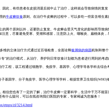
因此，有些患者在皮损消退后就中止了治疗，这样就会导致病情的复发
理的
牛皮癣饮食
原则。在治疗牛皮癣的过程中，可以多吃一些富含维生素
的两个原则以外，还要防止复发。牛皮癣会受天气变化的影响而导致病
加注意，尽量避免受寒、受潮和感冒，注意防上火、咽喉炎、扁桃体炎，
以多维的立体治疗方式通过近百项检查，全面诠释
银屑病的病因
机制和整个
多专”的治疗模式，从治疗、养护到日常饮食计划都为患者进行周到的考虑
疗工程，该工程通过细胞学、免疫学、基因学、心理学等各学科去综合考虑
子基因学、分子免疫学、医学心理学等学科，根据世界卫生组织(WHO
，相信您也有了一定的了解，治疗牛皮癣一定要科学，生活中千万不能盲
还有什么疑问，可以在线咨询我们医院的专家，专家竭诚为您服务！
x/etnpx/zl/3214.html