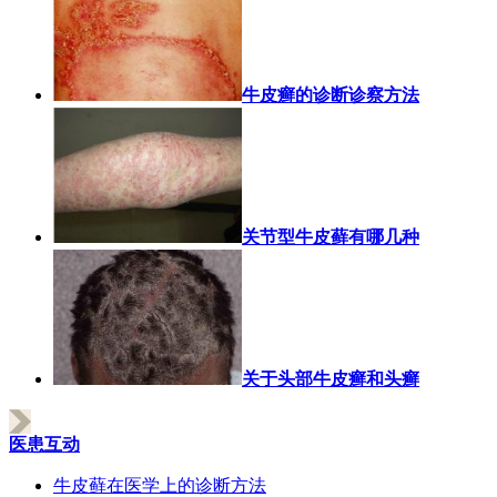
牛皮癣的诊断诊察方法
关节型牛皮藓有哪几种
关于头部牛皮癣和头癣
医患互动
牛皮藓在医学上的诊断方法