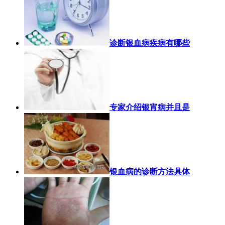
诊断银血病疾病有哪些
专家介绍银宵病并且是
银血病的诊断方法具体