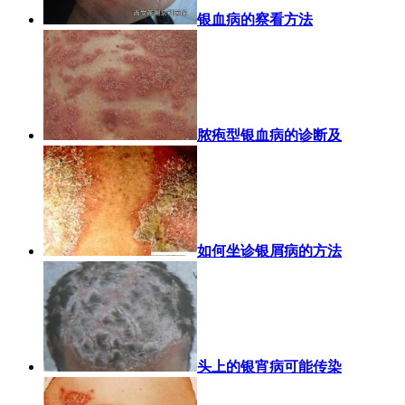
银血病的察看方法
脓疱型银血病的诊断及
如何坐诊银屑病的方法
头上的银宵病可能传染