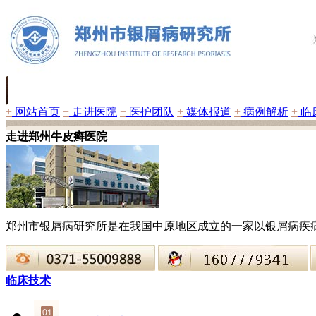
+
网站首页
+
走进医院
+
医护团队
+
媒体报道
+
病例解析
+
临
走进郑州牛皮癣医院
郑州市银屑病研究所是在我国中原地区成立的一家以银屑病疾
临床技术