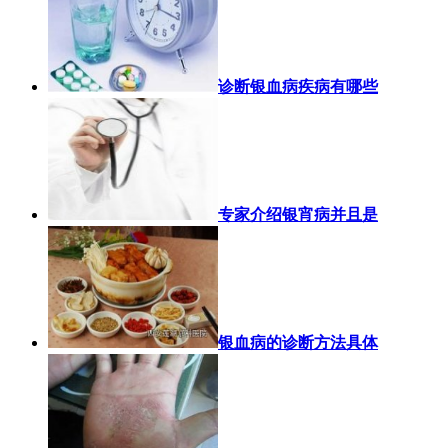
诊断银血病疾病有哪些
专家介绍银宵病并且是
银血病的诊断方法具体