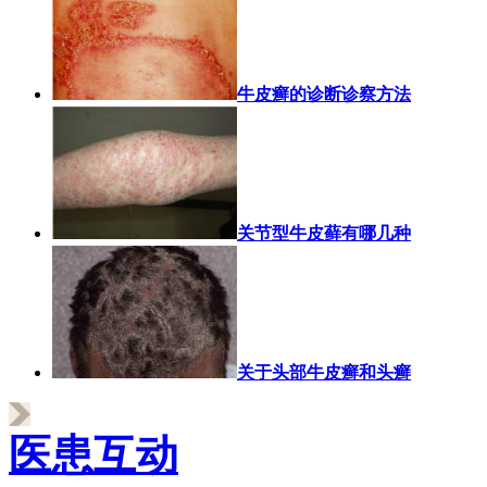
牛皮癣的诊断诊察方法
关节型牛皮藓有哪几种
关于头部牛皮癣和头癣
医患互动