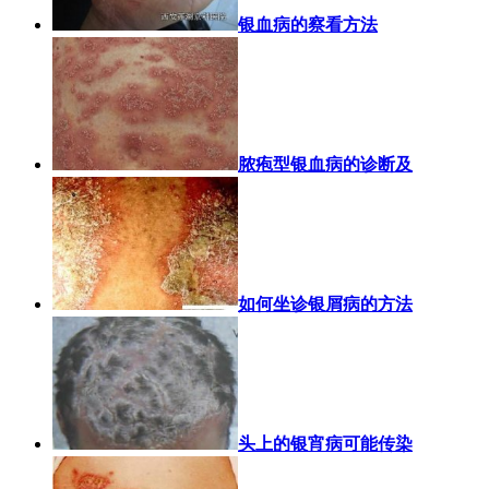
银血病的察看方法
脓疱型银血病的诊断及
如何坐诊银屑病的方法
头上的银宵病可能传染