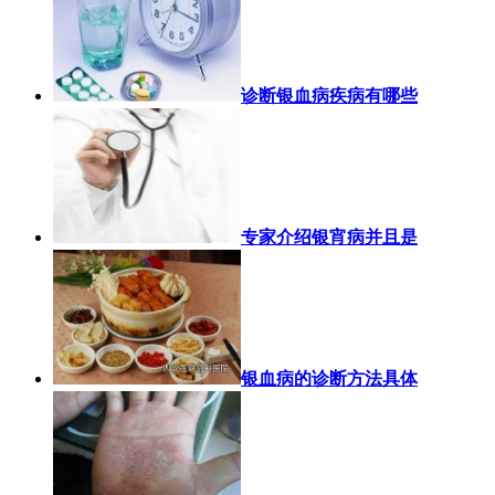
诊断银血病疾病有哪些
专家介绍银宵病并且是
银血病的诊断方法具体