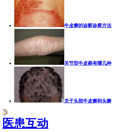
牛皮癣的诊断诊察方法
关节型牛皮藓有哪几种
关于头部牛皮癣和头癣
医患互动