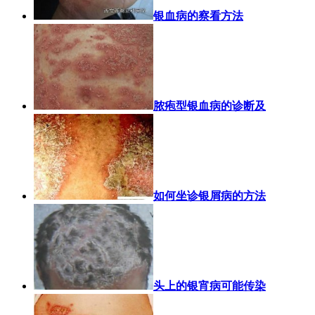
银血病的察看方法
脓疱型银血病的诊断及
如何坐诊银屑病的方法
头上的银宵病可能传染