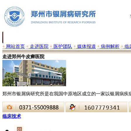
+
网站首页
+
走进医院
+
医护团队
+
媒体报道
+
病例解析
+
临
走进郑州牛皮癣医院
郑州市银屑病研究所是在我国中原地区成立的一家以银屑病疾
临床技术