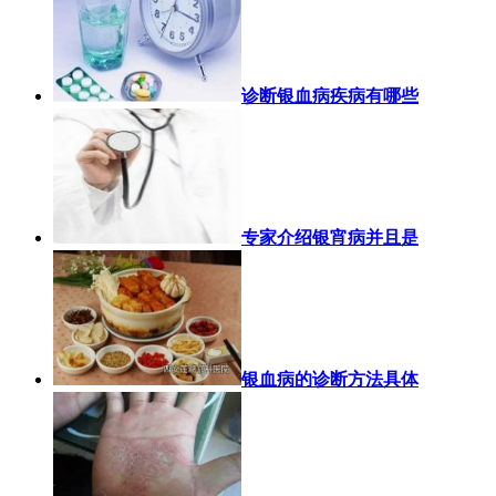
诊断银血病疾病有哪些
专家介绍银宵病并且是
银血病的诊断方法具体