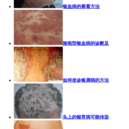
银血病的察看方法
脓疱型银血病的诊断及
如何坐诊银屑病的方法
头上的银宵病可能传染