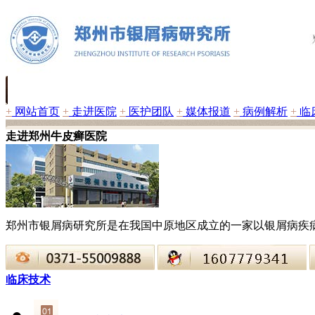
+
网站首页
+
走进医院
+
医护团队
+
媒体报道
+
病例解析
+
临
走进郑州牛皮癣医院
郑州市银屑病研究所是在我国中原地区成立的一家以银屑病疾
临床技术