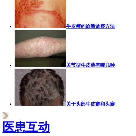
牛皮癣的诊断诊察方法
关节型牛皮藓有哪几种
关于头部牛皮癣和头癣
医患互动