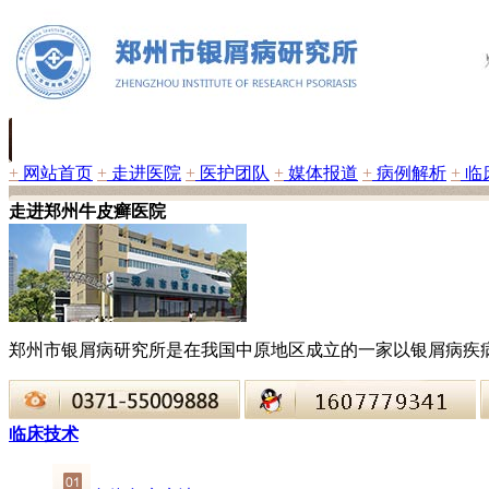
+
网站首页
+
走进医院
+
医护团队
+
媒体报道
+
病例解析
+
临
走进郑州牛皮癣医院
郑州市银屑病研究所是在我国中原地区成立的一家以银屑病疾
临床技术