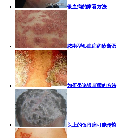
银血病的察看方法
脓疱型银血病的诊断及
如何坐诊银屑病的方法
头上的银宵病可能传染