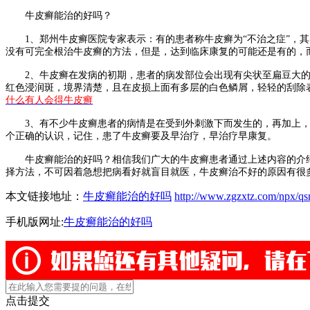
牛皮癣能治的好吗？
1、郑州牛皮癣医院专家表示：有的患者称牛皮癣为“不治之症”，其
没有可完全根治牛皮癣的方法，但是，达到临床康复的可能还是有的，
2、牛皮癣在发病的初期，患者的病发部位会出现有尖状至扁豆大的
红色浸润斑，境界清楚，且在皮损上面有多层的白色鳞屑，轻轻的刮除
什么有人会得牛皮癣
3、有不少牛皮癣患者的病情是在受到外刺激下而发生的，再加上，
个正确的认识，记住，患了牛皮癣要及早治疗，早治疗早康复。
牛皮癣能治的好吗？相信我们广大的牛皮癣患者通过上述内容的介绍
择方法，不可因着急想把病看好就盲目就医，牛皮癣治不好的原因有很
本文链接地址：
牛皮癣能治的好吗
http://www.zgzxtz.com/npx/qs
手机版网址:
牛皮癣能治的好吗
点击提交