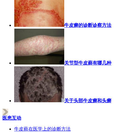
牛皮癣的诊断诊察方法
关节型牛皮藓有哪几种
关于头部牛皮癣和头癣
医患互动
牛皮藓在医学上的诊断方法