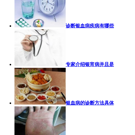
诊断银血病疾病有哪些
专家介绍银宵病并且是
银血病的诊断方法具体