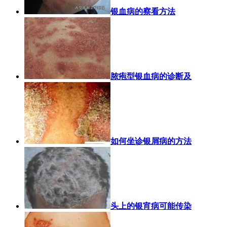
银血病的察看方法
脓疱型银血病的诊断及
如何坐诊银屑病的方法
头上的银宵病可能传染