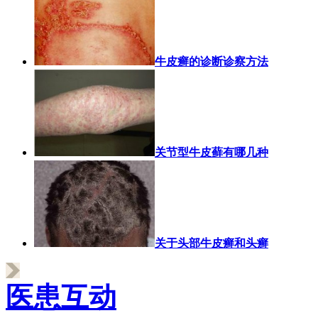
牛皮癣的诊断诊察方法
关节型牛皮藓有哪几种
关于头部牛皮癣和头癣
医患互动