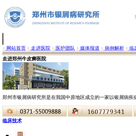
+
网站首页
+
走进医院
+
医护团队
+
媒体报道
+
病例解析
+
临
走进郑州牛皮癣医院
郑州市银屑病研究所是在我国中原地区成立的一家以银屑病疾
临床技术