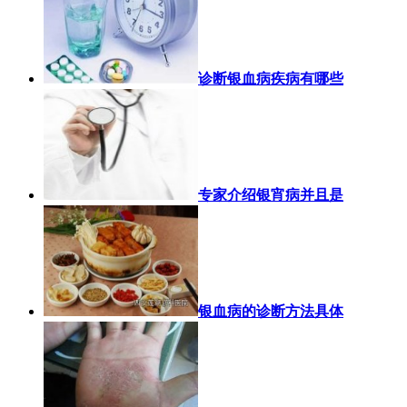
诊断银血病疾病有哪些
专家介绍银宵病并且是
银血病的诊断方法具体