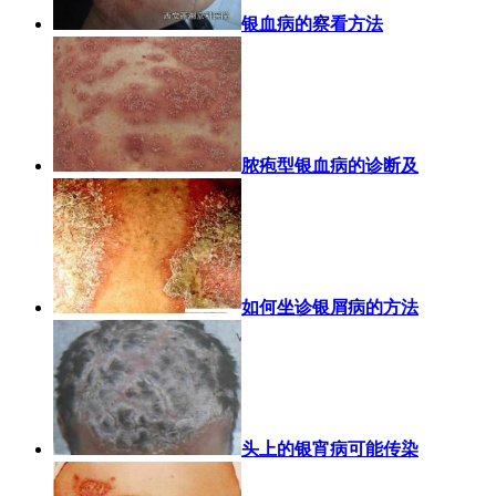
银血病的察看方法
脓疱型银血病的诊断及
如何坐诊银屑病的方法
头上的银宵病可能传染