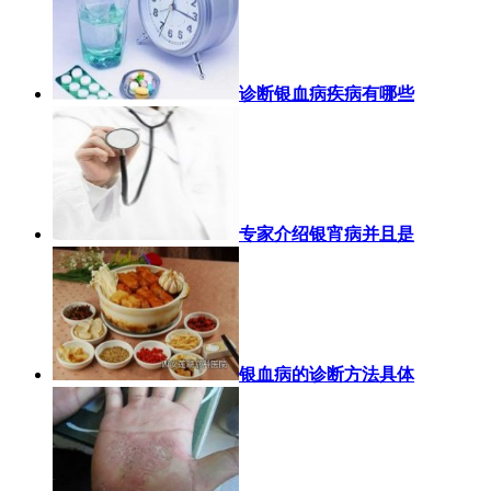
诊断银血病疾病有哪些
专家介绍银宵病并且是
银血病的诊断方法具体