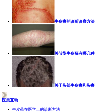
牛皮癣的诊断诊察方法
关节型牛皮藓有哪几种
关于头部牛皮癣和头癣
医患互动
牛皮藓在医学上的诊断方法