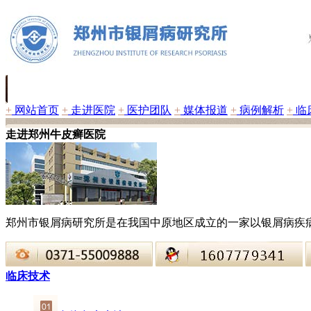
+
网站首页
+
走进医院
+
医护团队
+
媒体报道
+
病例解析
+
临
走进郑州牛皮癣医院
郑州市银屑病研究所是在我国中原地区成立的一家以银屑病疾
临床技术