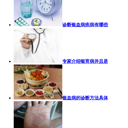
诊断银血病疾病有哪些
专家介绍银宵病并且是
银血病的诊断方法具体