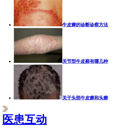
牛皮癣的诊断诊察方法
关节型牛皮藓有哪几种
关于头部牛皮癣和头癣
医患互动