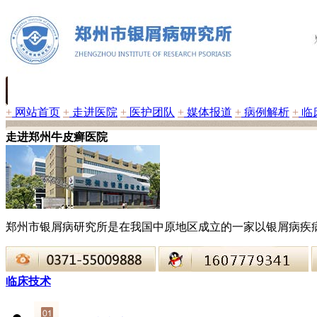
+
网站首页
+
走进医院
+
医护团队
+
媒体报道
+
病例解析
+
临
走进郑州牛皮癣医院
郑州市银屑病研究所是在我国中原地区成立的一家以银屑病疾
临床技术