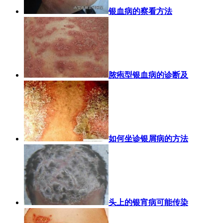
银血病的察看方法
脓疱型银血病的诊断及
如何坐诊银屑病的方法
头上的银宵病可能传染