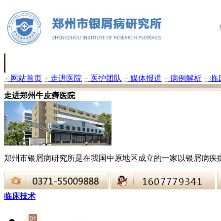
+
网站首页
+
走进医院
+
医护团队
+
媒体报道
+
病例解析
+
临
走进郑州牛皮癣医院
郑州市银屑病研究所是在我国中原地区成立的一家以银屑病疾
临床技术