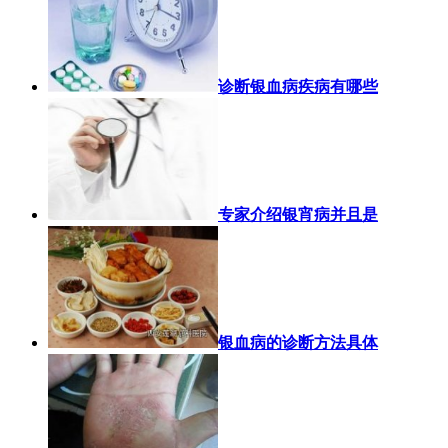
诊断银血病疾病有哪些
专家介绍银宵病并且是
银血病的诊断方法具体