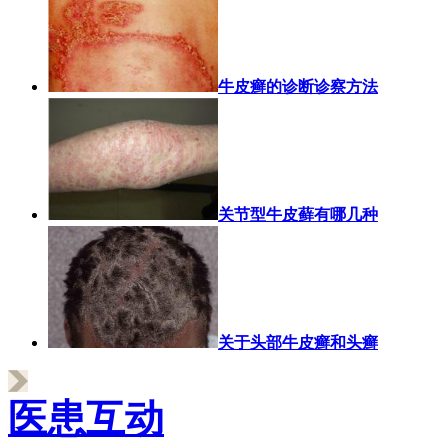
牛皮癣的诊断诊察方法
关节型牛皮藓有哪几种
关于头部牛皮癣和头癣
医患互动