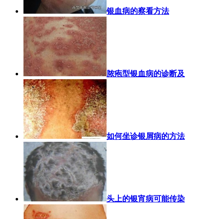
银血病的察看方法
脓疱型银血病的诊断及
如何坐诊银屑病的方法
头上的银宵病可能传染