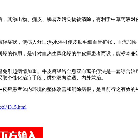
后，其渗出物、痂皮、鳞屑及污染物被清除，有利于中草药液对
减轻症状，使病人舒适;热水浴可使皮肤毛细血管扩张，血流加快
润燥的作用，是针对血热生风化燥的牛皮癣患者而设，能标本兼
避免引起病情加重。牛皮癣经络全息双向离子疗法是一套综合治
采取个性化治疗手段，讲究双向渗透、内外兼治。
皮癣患者体内环境的整体改善和消除病根，是目前行之有效的牛
/zl/4315.html