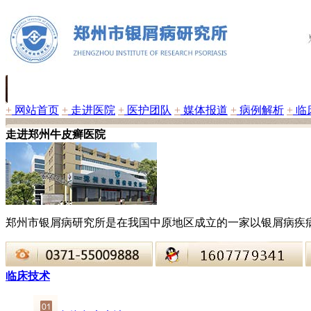
+
网站首页
+
走进医院
+
医护团队
+
媒体报道
+
病例解析
+
临
走进郑州牛皮癣医院
郑州市银屑病研究所是在我国中原地区成立的一家以银屑病疾
临床技术