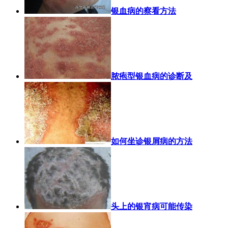
银血病的察看方法
脓疱型银血病的诊断及
如何坐诊银屑病的方法
头上的银宵病可能传染