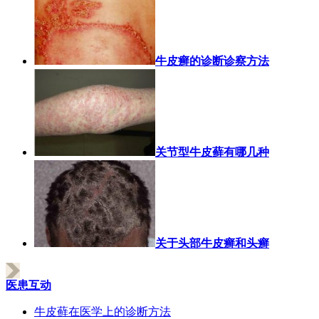
牛皮癣的诊断诊察方法
关节型牛皮藓有哪几种
关于头部牛皮癣和头癣
医患互动
牛皮藓在医学上的诊断方法