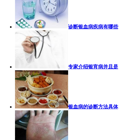
诊断银血病疾病有哪些
专家介绍银宵病并且是
银血病的诊断方法具体